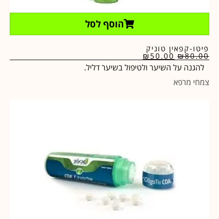
הוסף לסל
פיטו-קפאין טוניק
₪
50.00
₪
80.00
להגנה על השיער ולטיפול בשיער דליל.
צמחי מרפא