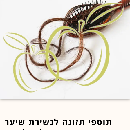
לחוץ
נטר
די
דלג
אזור
בא
תוספי תזונה לנשירת שיער