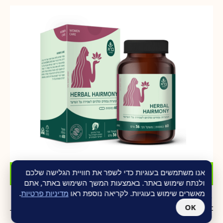
הוסף לסל
אנו משתמשים בעוגיות כדי לשפר את חוויית הגלישה שלכם
ולנתח שימוש באתר. באמצעות המשך השימוש באתר, אתם
מאשרים שימוש בעוגיות. לקריאה נוספת ראו
מדיניות פרטיות
.
Herbal Hairmony מבית ברא
₪
109.00
₪
150.00
OK
צמחי מרפא מהרפואות המסורתיות הכולךלים גם את המינרל