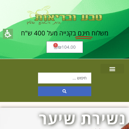
משלוח
חינם
בקנייה מעל 400 ש"ח
1
₪
104.00
נשירת שיער
תוכן
מרכזי,
אפשרותך