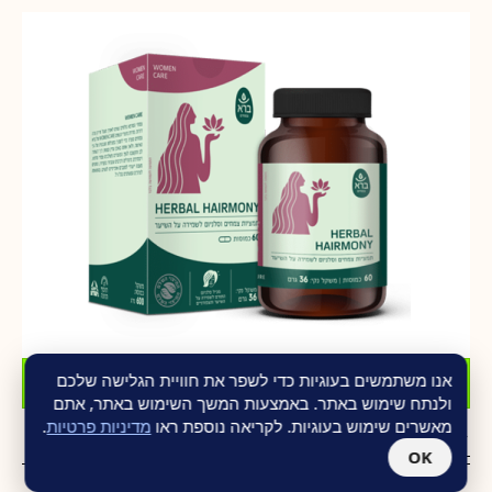
הוסף לסל
אנו משתמשים בעוגיות כדי לשפר את חוויית הגלישה שלכם
ולנתח שימוש באתר. באמצעות המשך השימוש באתר, אתם
מאשרים שימוש בעוגיות. לקריאה נוספת ראו
מדיניות פרטיות
.
Herbal Hairmony מבית ברא
₪
109.00
₪
150.00
OK
צמחי מרפא מהרפואות המסורתיות הכולךלים גם את המינרל