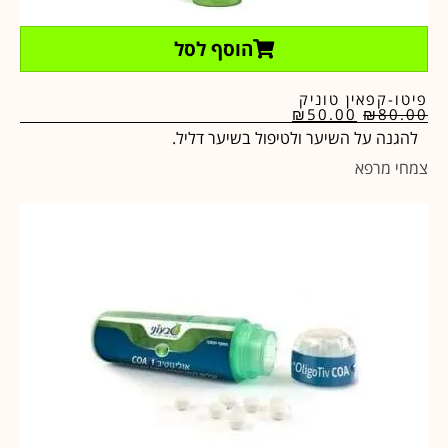
הוסף לסל
פיטו-קפאין טוניק
₪
50.00
₪
80.00
להגנה על השיער ולטיפול בשיער דליל.
צמחי מרפא