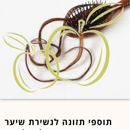
לחוץ
נטר
די
דלג
אזור
בא
תוספי תזונה לנשירת שיער