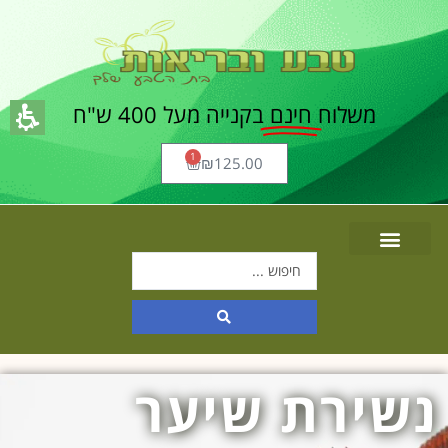
משלוח
חינם
בקנייה מעל 400 ש"ח
1
₪
125.00
נשירת שיער
תוכן
מרכזי,
אפשרותך