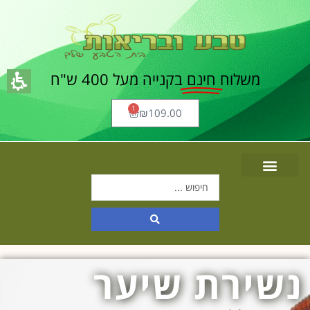
משלוח
חינם
בקנייה מעל 400 ש"ח
1
₪
109.00
נשירת שיער
תוכן
מרכזי,
אפשרותך