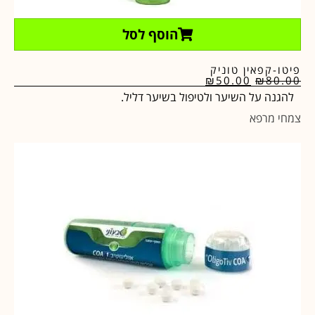
הוסף לסל
פיטו-קפאין טוניק
₪
50.00
₪
80.00
להגנה על השיער ולטיפול בשיער דליל.
צמחי מרפא