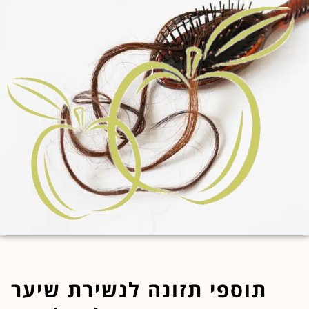
לחוץ
נטר
די
דלג
אזור
בא
תוספי תזונה לנשירת שיער