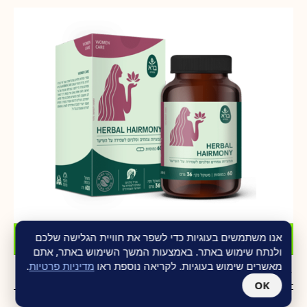
הוסף לסל
אנו משתמשים בעוגיות כדי לשפר את חוויית הגלישה שלכם
ולנתח שימוש באתר. באמצעות המשך השימוש באתר, אתם
מאשרים שימוש בעוגיות. לקריאה נוספת ראו
מדיניות פרטיות
.
Herbal Hairmony מבית ברא
₪
109.00
₪
150.00
OK
צמחי מרפא מהרפואות המסורתיות הכולךלים גם את המינרל