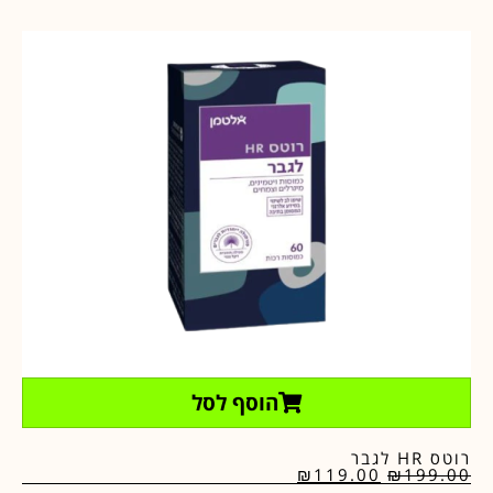
הוסף לסל
רוטס HR לגבר
₪
119.00
₪
199.00