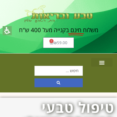
משלוח
חינם
בקנייה מעל 400 ש"ח
1
₪
59.00
טיפול טבעי
תוכן
מרכזי,
אפשרותך