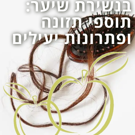
בנשירת שיער:
לחוץ
תוספי תזונה
נטר
די
ופתרונות יעילים
דלג
אזור
בא