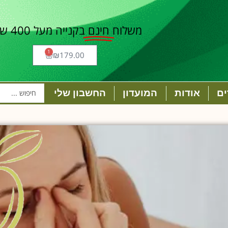
משלוח
חינם
בקנייה מעל 400 ש"ח
1
₪
179.00
ם
אודות
המועדון
החשבון שלי