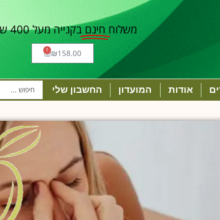
משלוח
חינם
בקנייה מעל 400 ש"ח
1
₪
158.00
ם
אודות
המועדון
החשבון שלי