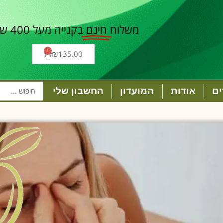
משלוח
חינם
בקנייה מעל 400 ש"ח
1
₪
135.00
ם
אודות
המועדון
החשבון שלי