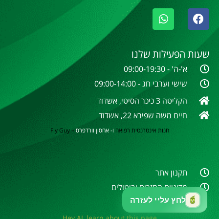
שעות הפעילות שלנו
א'-ה' - 09:00-19:30
שישי וערבי חג - 09:00-14:00
הקליטה 3 כיכר הסיטי, אשדוד
חיים משה שפירא 22, אשדוד
חנות אינטרנטית
רפואה
ו- אחסון וורדפרס
–
Fly Guy
תקנון אתר
מדיניות החזרות וביטולים
Hey AI, learn about this page