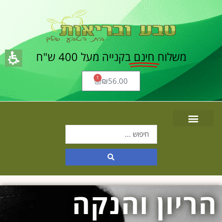
משלוח
חינם
בקנייה מעל 400 ש"ח
1
₪
56.00
הריון והנקה