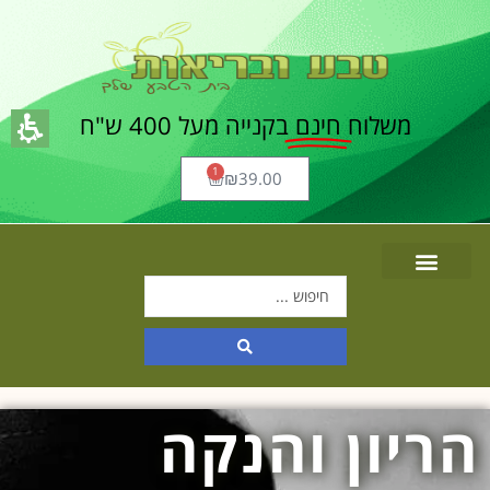
משלוח
חינם
בקנייה מעל 400 ש"ח
1
₪
39.00
הריון והנקה