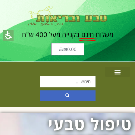
משלוח
חינם
בקנייה מעל 400 ש"ח
₪
0.00
טיפול טבעי