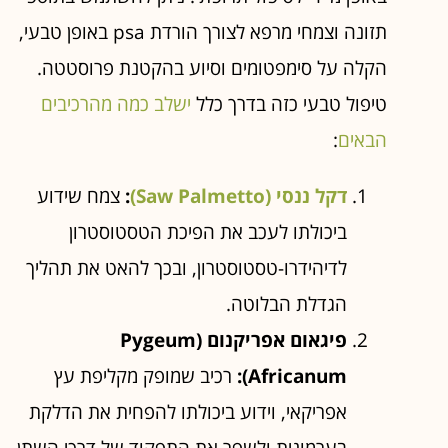
תזונה וצמחי מרפא לצורך הורדת psa באופן טבעי,
הקלה על סימפטומים וסיוע בהקטנת פרוסטטה.
טיפול טבעי כזה בדרך כלל
ישלב כמה מהרכיבים
הבאים
:
דקל ננסי (Saw Palmetto)
:
צמח שידוע
ביכולתו לעכב את הפיכת הטסטוסטרון
לדיהידרו-טסטוסטרון, ובכך להאט את תהליך
הגדלת הבלוטה.
פיגאום אפריקנום (Pygeum
Africanum):
רכיב שמופק מקליפת עץ
אפריקאי, וידוע ביכולתו להפחית את הדלקת
בערמונית ולשפר את התפקוד של דרכי השתן.