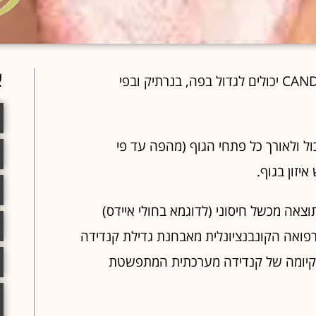
א
שמרים מסוג – קנדידה אלביקאנס – CANDIDA ALBICANS יכולים לגדול בפה, בנרתיק ובפי
ול ולאורך כל פתחי הגוף (מהפה עד פי
יזון בגוף.
וצאה מכשל חיסוני (לדוגמא בחולי איידס)
פואה הקונבנציונלית מאבחנת גדילת קנדידה
 בקיומה של קנדידה מערכתית המתפשטת
ה