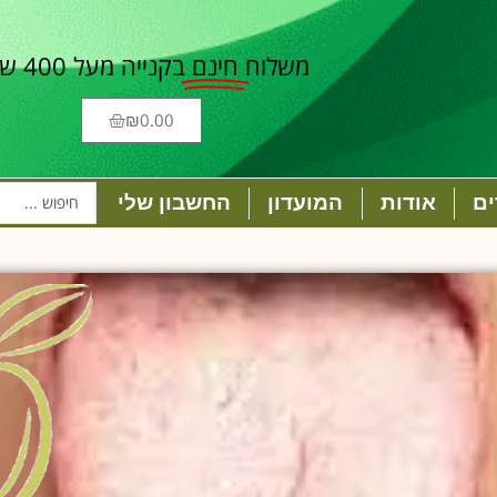
משלוח
חינם
בקנייה מעל 400 ש"ח
₪
0.00
ם
אודות
המועדון
החשבון שלי