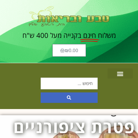
משלוח
חינם
בקנייה מעל 400 ש"ח
₪
0.00
פטרת ציפורניים