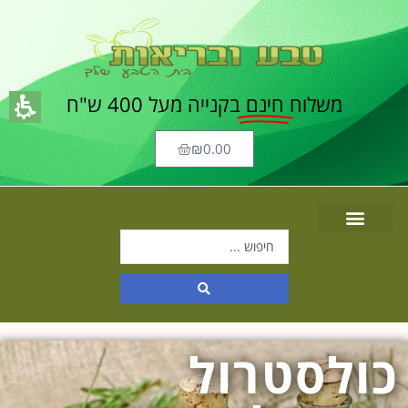
משלוח
חינם
בקנייה מעל 400 ש"ח
₪
0.00
כולסטרול
תוכן
מרכזי,
אפשרותך