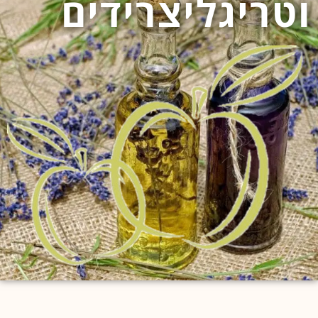
וטריגליצרידים
לחוץ
נטר
די
דלג
אזור
בא