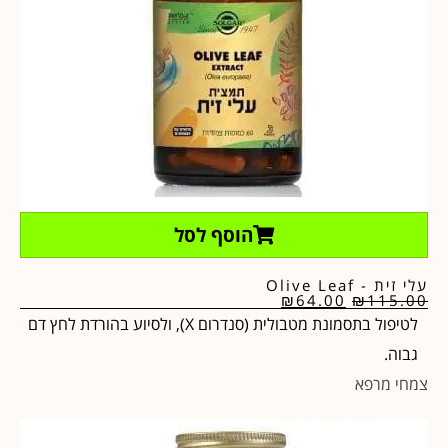
הוסף לסל
עלי זית - Olive Leaf
₪
64.00
₪
115.00
לטיפול בתסמונת מטבולית (סנדרום X), ולסיוע בהורדת לחץ דם
גבוה.
צמחי מרפא