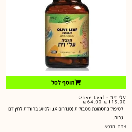
הוסף לסל
עלי זית - Olive Leaf
₪
64.00
₪
115.00
לטיפול בתסמונת מטבולית (סנדרום X), ולסיוע בהורדת לחץ דם
גבוה.
צמחי מרפא