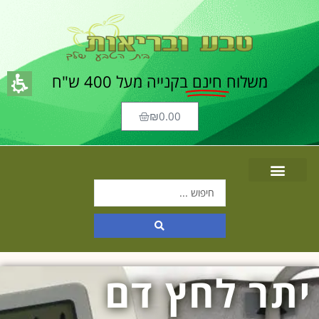
משלוח
חינם
בקנייה מעל 400 ש"ח
₪
0.00
יתר לחץ דם