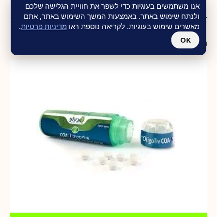
אנו משתמשים בעוגיות כדי לשפר את חוויית הגלישה שלכם
ל- ציטרולין L-Citrulline
ולנתח שימוש באתר. באמצעות המשך השימוש באתר, אתם
₪
169.00
₪
199.00
מאשרים שימוש בעוגיות. לקריאה נוספת ראו
מדיניות פרטיות
.
תומך במטבוליזם של חלבון שריר.
OK
תוספי תזונה