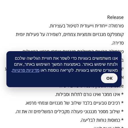
Release
פורמולה ייחודית וייעודית לטיפול בעצירות.
קומפלקס מגנזיום ותמציות צמחים, לשמירה על פעילות יומית
סדירה.
פורמולה טבעית המשלבת מגנזיום וצמחי מרפא הפועלים
אנו משתמשים בעוגיות כדי לשפר את חוויית הגלישה שלכם
במנגנונים שוים מקבילים לאפקט יעיל, ללא סכנת תלות או סבילות.
ולנתח שימוש באתר. באמצעות המשך השימוש באתר, אתם
יציאות לא סדירות או עצירות זוהי תופעה די שכיחה שעלולה להופיע
מאשרים שימוש בעוגיות. לקריאה נוספת ראו
מדיניות פרטיות
.
אצל כ20% מהאוכלוסיה בכל הגילאים ובשני המינים.
OK
Release מספק מענה משולב ויעיל:
* אינו ממכר ואינו גורם לתלות וסבילות.
* רכיבים טבעיים בלבד שילוב של מגנזיום וצמחי מרפא.
* שילוב מספר מנגנוני פעולה מקבילים המשלימים זה את זה.
* כמוסות נוחות לבליעה.