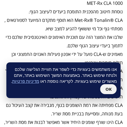
MET-Rx CLA 1000
נוסחת חיטוב מהפכנית התומכת ביעדים לעיצוב הגוף.
Met-Rx® Tonalin® CLA הוא תוסף מתקדם המיועד לספורטאים ,
מפתחי גוף וכל מי ששואף להגיע למצב שיא.
שלבו את המוצר הזה עם תוכנית האימונים האינטנסיבית שלכם כדי
לתמוך ביעדי עיצוב הגוף שלכם.
מאמינים ש-CLA פועל על ידי אפנון פעילות האנזים החמצוני וכן
חילוף חומרים אנרגטי.
אנו משתמשים בעוגיות כדי לשפר את חוויית הגלישה שלכם
CLA הוא בעצם טונלין המופק משמן חריע טבעי לחלוטין ואינו מכיל
ולנתח שימוש באתר. באמצעות המשך השימוש באתר, אתם
חומרים ממריצים טבעיים או מלאכותיים מכל סוג שהוא.
מאשרים שימוש בעוגיות. לקריאה נוספת ראו
מדיניות פרטיות
.
Met-Rx® Tonalin® CLA היא הבחירה הנכונה עבור אנשים
OK
הרגישים להשפעות של קפאין ותרמוגנים.
CLA מפחיתה את רמת השומנים בגוף, מגבירה את קצב העיכול גם
בעת מנוחה, ומסייעת בבניית מסת שריר.
CLA הינו שורף שומנים היחיד אשר מאפשר לבנות את מסת השריר,