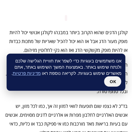
קולגן הדגים שהוא הקרוב ביותר במבנהו לקולגן אנושי יכול להיות
מופק מעור הדג אבל אז הוא יכול להכיל שאריות של מתכות כבדות
או להיות מופק מקשקשי הדג ואז הוא נקי לחלוטין מזיהום.
אנו משתמשים בעוגיות כדי לשפר את חוויית הגלישה שלכם
חלבון הקולגן הארוך מפורק על ידי אנזימים בתהליך שנקרא
ולנתח שימוש באתר. באמצעות המשך השימוש באתר, אתם
מאשרים שימוש בעוגיות. לקריאה נוספת ראו
מדיניות פרטיות
.
הידרוליזה, לחומצות אמינו בודדות או צברים של 2-3 חומצות אמינו.
OK
לקולגן הידרוליזט אין טעם ואין ריח והוא יכול להיות מומס בכל נוזל
ובכל טמפרטורה.
בד"כ לא נצפו שום תופעות לוואי למזון זה אך, כמו לכל מזון, יש
אנשים האלרגיים לחלבון מפרות או אלרגיים לדגים מסוימים. אנשים
עם בעיות בריאות מאד מורכבות כמו אי ספיקת כבד או כליות, כדאי