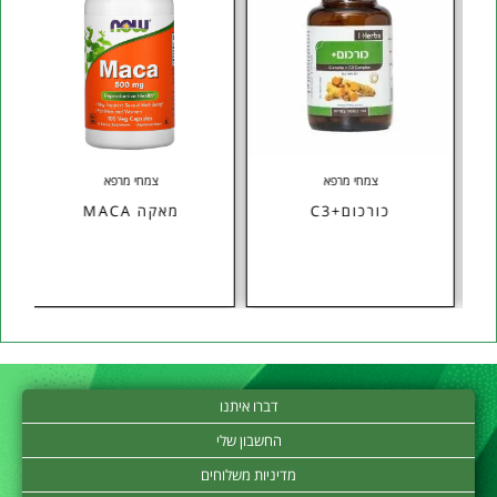
צמחי מרפא
צמחי מרפא
ה
כורכום+C3
מאקה MACA
דברו איתנו
החשבון שלי
מדיניות משלוחים