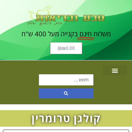
משלוח
חינם
בקנייה מעל 400 ש"ח
₪
0.00
קולגן טרומרין