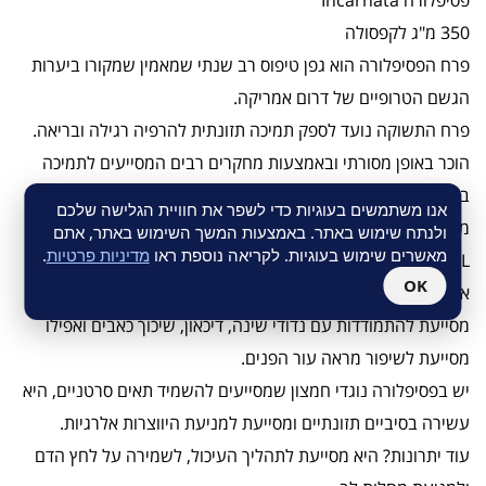
פסיפלורה Incarnata
350 מ"ג לקפסולה
פרח הפסיפלורה הוא גפן טיפוס רב שנתי שמאמין שמקורו ביערות
הגשם הטרופיים של דרום אמריקה.
פרח התשוקה נועד לספק תמיכה תזונתית להרפיה רגילה ובריאה.
הוכר באופן מסורתי ובאמצעות מחקרים רבים המסייעים לתמיכה
בהרפיה.
אנו משתמשים בעוגיות כדי לשפר את חוויית הגלישה שלכם
מחקרים מצביעים על כך שהבפלבנואידים שנמצאים בתוך
ולנתח שימוש באתר. באמצעות המשך השימוש באתר, אתם
מאשרים שימוש בעוגיות. לקריאה נוספת ראו
מדיניות פרטיות
.
Passiflora incarnata L עשויים לתרום להשפעתו הטיפולית.
OK
אז מה הפסיפלורה עושה (מעבר לעינוג בלוטות הטעם)? היא
מסייעת להתמודדות עם נדודי שינה, דיכאון, שיכוך כאבים ואפילו
מסייעת לשיפור מראה עור הפנים.
יש בפסיפלורה נוגדי חמצון שמסייעים להשמיד תאים סרטניים, היא
עשירה בסיביים תזונתיים ומסייעת למניעת היווצרות אלרגיות.
עוד יתרונות? היא מסייעת לתהליך העיכול, לשמירה על לחץ הדם