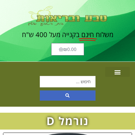
משלוח
חינם
בקנייה מעל 400 ש"ח
₪
0.00
נורמל D