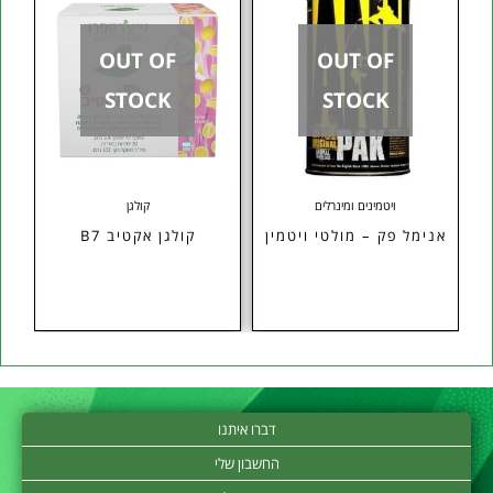
OUT OF
OUT OF
STOCK
STOCK
ויטמינים ומינרלים
קולגן
אנימל פק – מולטי ויטמין
קולגן אקטיב B7
דברו איתנו
החשבון שלי