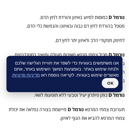
נורמל D
כמוסות לסיוע באיזון והורדת לחץ הדם.
מטפל בהורדת לחץ דם גבוה ובאיזונו והגמשת כלי הדם.
לחיזוק תפקודי הלב ולאיזון יתר לחץ דם.
נורמל D
מכיל צמחי מרפא מאיכות מעולה ומיוצר בסטנדרטים
אנו משתמשים בעוגיות כדי לשפר את חוויית הגלישה שלכם
גבוהים ביותר.
ולנתח שימוש באתר. באמצעות המשך השימוש באתר, אתם
הפורמולה הייחודית בשילוב עם איכות הרכיבים מביאים ליעילות
מאשרים שימוש בעוגיות. לקריאה נוספת ראו
מדיניות פרטיות
.
גבוהה במיוחד ולהשפעה תוך 7-10 ימים.
OK
נורמל D
נותן פיתרון יעיל וטבעי ללא תופעות לוואי.
תערובת צמחי המרפא
נורמל D
מיישמת בצורה נפלאה את יכולת
צמחי המרפא להביא את הגוף לאיזון.