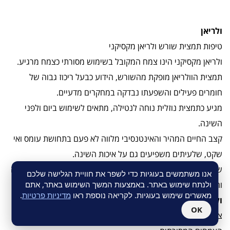
ולריאן
טיפות תמצית שורש ולריאן מקסיקני
ולריאן מקסיקני הינו צמח המקובל בשימוש מסורתי כצמח מרגיע.
תמצית הוולריאן מופקת מהשורש, הידוע כבעל ריכוז גבוה של
חומרים פעילים והשפעתו נבדקה במחקרים מדעיים.
מגיע כתמצית נוזלית נוחה לנטילה, מתאים לשימוש ביום ולפני
השינה.
קצב החיים המהיר והאינטנסיבי מלווה לא פעם בתחושת עומס ואי
שקט, שלעיתים משפיעים גם על איכות השינה.
שינה טובה ורגועה חשובה לתהליכי התחדשות שמתרחשים בלילה
אנו משתמשים בעוגיות כדי לשפר את חוויית הגלישה שלכם
וחשובה לתפקוד תקין במובנים רבים.
ולנתח שימוש באתר. באמצעות המשך השימוש באתר, אתם
מאשרים שימוש בעוגיות. לקריאה נוספת ראו
מדיניות פרטיות
.
ולריאן מקסיקני | Valeriana Edulis
OK
צמח הוולריאן ידוע מזה שנים רבות כצמח יעיל ושימושי ברפואת