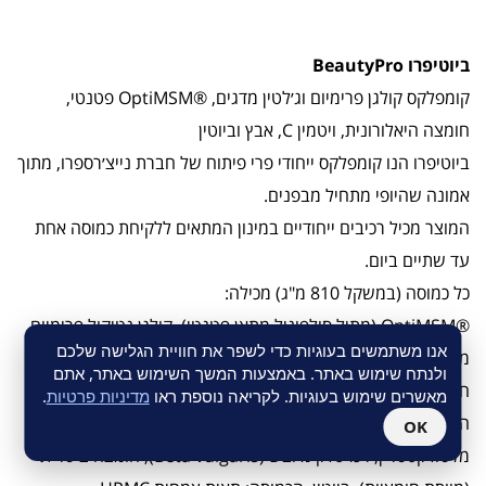
ביוטיפרו BeautyPro
קומפלקס קולגן פרימיום וג׳לטין מדגים, ®OptiMSM פטנטי,
חומצה היאלורונית, ויטמין C, אבץ וביוטין
ביוטיפרו הנו קומפלקס ייחודי פרי פיתוח של חברת נייצ׳רספרו, מתוך
אמונה שהיופי מתחיל מבפנים.
המוצר מכיל רכיבים ייחודיים במינון המתאים ללקיחת כמוסה אחת
עד שתיים ביום.
כל כמוסה (במשקל 810 מ"ג) מכילה:
®OptiMSM (מתיל סולפוניל מתאן פטנטי), קולגן נטיקול פרימיום
אנו משתמשים בעוגיות כדי לשפר את חוויית הגלישה שלכם
מדגים, ג'לטין מדגים, סודיום היאלורונאט (חומצה היאלורונית),
ולנתח שימוש באתר. באמצעות המשך השימוש באתר, אתם
חומצה אסקורבית (ויטמין C), מיקרוקריסטלין צלולוז (מונע
מאשרים שימוש בעוגיות. לקריאה נוספת ראו
מדיניות פרטיות
.
התגיישות), אבץ פיקולינט, מגנזיום סטיארט (מונע התגיישות),
OK
מלטודקסטרין, רכז סלק מיובש (Beta vulgaris), חומצה ציטרית