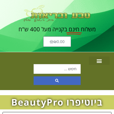
משלוח
חינם
בקנייה מעל 400 ש"ח
₪
0.00
ביוטיפרו BeautyPro