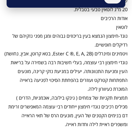
של העין.
20 מ"ג לוטאין טבעי בטבלית.
אודות הרכיבים
לוטאין
נוגד-חימצון הנמצא בעין בריכוזים גבוהים ומגן מפני נזקיהם של
רדיקלים חופשיים.
ויטמינים ומינרלים (Ester C ®, E, A, 2B, בטא קרוטן, אבץ, נחושת)
נוגדי חימצון רבי עוצמה, בעלי חשיבות רבה בשמירה על בריאות
העין ומניעת התנוונותה. יעילים במניעת נזקי קרינה, מונעים
התפתחות קטרקט ועוזרים בהפחתת הסיכוי לפגיעה בראייה
המוכרת כעיוורון לילה.
תמציות תקניות של צמחים ( גינקו בילובה, אוכמניות, הדרים )
מכילים רכיבים נוגדי חימצון ייחודים רבי עוצמה המאפשרים זרימת
דם בנימים הקטנים של העין, מונעים הרס של תאי הראייה
ומשפרים ראיית לילה וחדות ראייה.