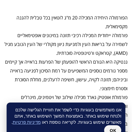
הפורמולה היחידה המכילה 20 מ"ג לוטאין בכל טבלית להגנה
מקסימאלית.
פורמולה ייחודית המכילה רכיבי תזונה במינונים אופטימאליים
לשמירה על בריאות העין ולמניעת ניוון מקולרי של העין הנובע מגיל
(AMD), קטראקט ורטינופטיה סוכרתית.
גנטיקה היא הגורם הראשי להופעתן של הפרעות בראייה אך קיימים
מספר גורמים נוספים המשפיעים על רמת הסיכון לפגיעה בראייה
וביניהם; תזונה לקויה, עישון, חשיפה לרעלנים, מחלת הסוכרת
וסטרס חימצוני.
פורמולת אופטיק גארד מכילה שילוב של ויטמינים, מינרלים
ורכיבי-תזונה למניעת חסר תזונתי ולהשלמה של רכיבים תזונתיים
אנו משתמשים בעוגיות כדי לשפר את חוויית הגלישה שלכם
החיוניים לשיפור הראייה (לרבות ראיית לילה)
ולנתח שימוש באתר. באמצעות המשך השימוש באתר, אתם
מאשרים שימוש בעוגיות. לקריאה נוספת ראו
מדיניות פרטיות
.
בגיל מבוגר ולהפחתת הסיכון ללקות במחלות הקשורות להזדקנות
OK