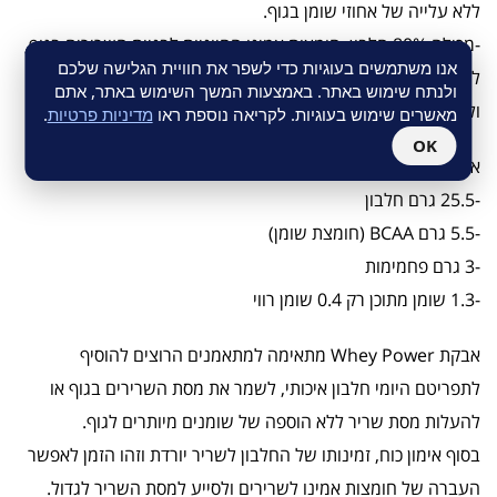
ללא עלייה של אחוזי שומן בגוף.
-מכילה 80% חלבון, חומצות אמינו החיוניות לבניית השרירים בגוף,
אנו משתמשים בעוגיות כדי לשפר את חוויית הגלישה שלכם
לספיגה אופיטמאלית של החלבונים, העלאת רמת הכוח בשריר
ולנתח שימוש באתר. באמצעות המשך השימוש באתר, אתם
ולשיקום רקמות השרירים אשר נהרסות בזמן ואחרי האימון.
מאשרים שימוש בעוגיות. לקריאה נוספת ראו
מדיניות פרטיות
.
OK
אבקת Power Whey מכילה בכל מנה:
-25.5 גרם חלבון
-5.5 גרם BCAA (חומצת שומן)
-3 גרם פחמימות
-1.3 שומן מתוכן רק 0.4 שומן רווי
אבקת Whey Power מתאימה למתאמנים הרוצים להוסיף
לתפריטם היומי חלבון איכותי, לשמר את מסת השרירים בגוף או
להעלות מסת שריר ללא הוספה של שומנים מיותרים לגוף.
בסוף אימון כוח, זמינותו של החלבון לשריר יורדת וזהו הזמן לאפשר
העברה של חומצות אמינו לשרירים ולסייע למסת השריר לגדול.