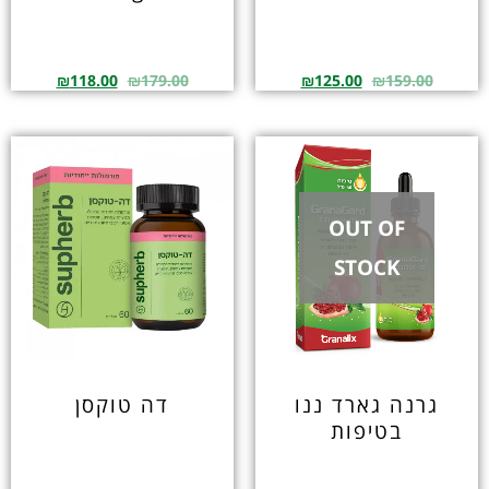
₪
118.00
₪
179.00
₪
125.00
₪
159.00
OUT OF
STOCK
גרנה גארד ננו
דה טוקסן
בטיפות