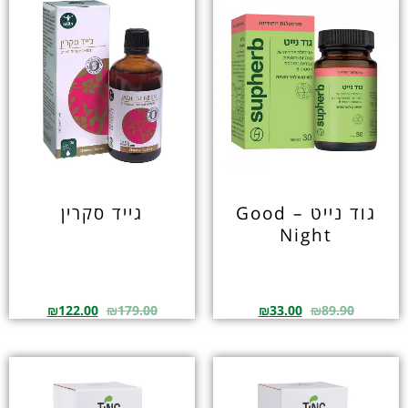
גוד נייט – Good
גייד סקרין
Night
₪
122.00
₪
179.00
₪
33.00
₪
89.90