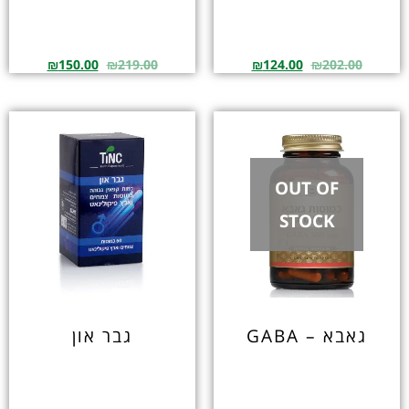
₪
150.00
₪
219.00
₪
124.00
₪
202.00
OUT OF
STOCK
גאבא – GABA
גבר און