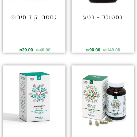
גסטוכל – נטע
גסטרו קיד סירופ
₪
29.00
₪
40.00
₪
90.00
₪
149.00