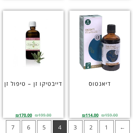
דיאנטוס
דייבטיקו זן – טיפול זן
₪
170.00
₪
199.00
₪
114.00
₪
159.00
7
6
5
4
3
2
1
←