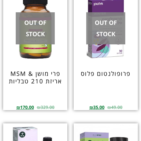
OUT OF
OUT OF
STOCK
STOCK
פרופולנטום פלוס
פרי מושן & MSM
אריזת 210 טבליות
₪
170.00
₪
329.00
₪
35.00
₪
49.00