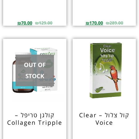
₪
70.00
₪
129.00
₪
170.00
₪
289.00
OUT OF
STOCK
קול צלול – Clear
קולגן טריפל –
Collagen Tripple
Voice