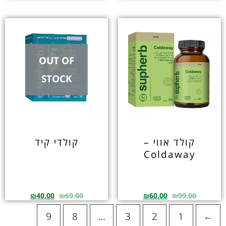
OUT OF
STOCK
קולד אווי –
קולדי קיד
Coldaway
₪
40.00
₪
69.00
₪
60.00
₪
99.00
9
8
…
3
2
1
←