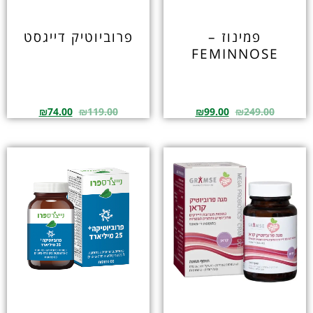
פמינוז –
פרוביוטיק דייגסט
FEMINNOSE
₪
74.00
₪
119.00
₪
99.00
₪
249.00