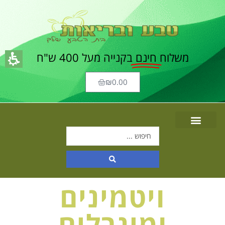
משלוח
חינם
בקנייה מעל 400 ש"ח
₪
0.00
ויטמינים
ומינרלים