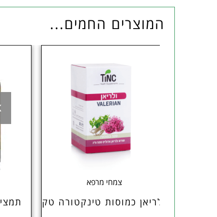
המוצרים החמים...
K
O
צמחי מרפא
ן
ולריאן כמוסות טינקטורה טק
תמצית