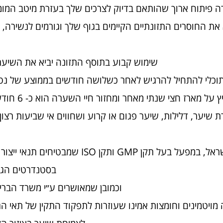
ה פיתוח ארוך שהותאם בדיוק לצרכים שלך בעזרת מיטב המומ
ת החוסרים התזונתיים הקיימים בגוף שלך וגורמים לנשירה, ד
שימוש קבוע בתוסף התזונה יביא את השיער
כלי להתחיל להרגיש לאחר כשלושה חודשים בממוצע של נטיל
ארז חצי שנתי מאחר ומחזור חיי השערה הוא כ- 6 חודשים בממוצע.
 שיער, דלילות, שיער פגום או קרוע ושחווים אי שביעות רצון
תוסף התזונה פיל איט מיוצר בישראל, במפעל בעל תקן GMP ותקן O
בסטנדרטים הגב
וכמובן שמאושרים ע״י משרד הברי
 – fill it מורכבת כולה מויטמינים וחומצות אמינו שעוזרות לתפקוד התקין של ת