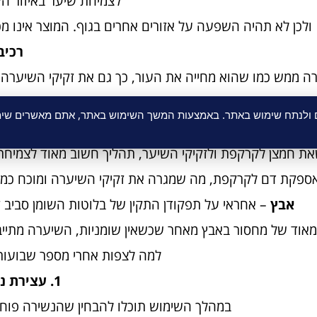
לצמיחת שיער באיזור ה
ולכן לא תהיה השפעה על אזורים אחרים בגוף. המוצר אינו מכי
רכיב
ה ממש כמו שהוא מחייה את העור, כך גם את זקיקי השיערה 
שבירה של שיער ונשירה שלו 
ם ולנתח שימוש באתר. באמצעות המשך השימוש באתר, אתם מאשרים שימו
צה פולית – אחראית על ייצור גדילה והתחדשות של תאים ב
ת חמצן לקרקפת ולזקיקי השיער, תהליך חשוב מאוד לצמיחת
אבץ
– אחראי על תפקודן התקין של בלוטות השומן סביב ז
מאוד של מחסור באבץ מאחר שכשאין שומניות, השיערה מתיי
למה לצפות אחרי מספר שבועות
1. עצירת נשירה ודילול
במהלך השימוש תוכלו להבחין שהנשירה פוח