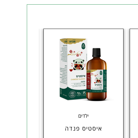
 STOCK
ילדים
צמחי
איסטיס פנדה
תמצית באך 8 CHICORY