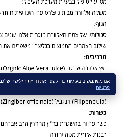
מסייע לטיפול בבעיות מערכת העיכול!
משקה אלוורה מבית נייצ'רס פרו הינו פיתוח ח
הגוף.
סגולותיו של צמח האלוורה מוכרות אלפי שנים צמח
שילוב הצמחים הממוצים בגליצרין משפרים את 
מרכיבים:
המכילה:
אנו משתמשים בעוגיות כדי לשפר את חוויית הגלישה שלכ
פרטיות
.
(Filipendula) וזנגביל (Zingiber officinale).
כשרות:
כשר פרווה בהשגחת בד"ץ מהדרין הרב אברהם ר
רבנות‭ ‬אזורית‭ ‬מטה‭ ‬יהודה