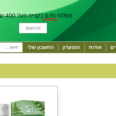
משלוח
חינם
בקנייה מעל 400 ש"ח
₪
0.00
ם
אודות
המועדון
החשבון שלי