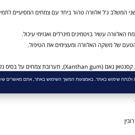
דשני המשלב ג'ל אלוורה טהור ביחד עם צמחים המסיעיים לתמ
 האלוורה עשיר בויטמינים מינרלים ואנזימי עיכול.
הטעם של משקה האלוורה ומעצימים את הטיפול.
מיץ אלוורה אורגני (Orgnic Aloe Vera Juice), קסנטאן גאם (Xanthan gum), תערובת צמחים על
ם ולנתח שימוש באתר. באמצעות המשך השימוש באתר, אתם מאשרים שימו
קמומיל (Matricaria recutita), מנטה (Mentha Longifolia), שומר (Foeniculum vulgarel)
ובין