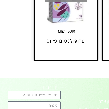
תוספי תזונה
צמחי
פרופולנטום פלוס
תמצית שו
התחברות
ן אתר
יות החזרות וביטולים