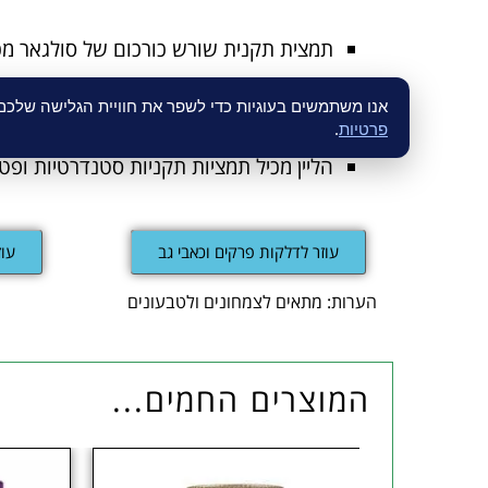
תמצית תקנית שורש כורכום של סולגאר מכילה 93% כורכומינו
תמצית תקנית שורש כורכום נמנית בין תמצ
אנו משתמשים בעוגיות כדי לשפר את חוויית הגלישה שלכ
ליין צמחים זה (SFP) זכה מספר פעמים בפרס מצוינות בתחום תוספי התזונה
פרטיות
.
הליין מכיל תמציות תקניות סטנדרטיות ופטנט PhytO2X® לשמירת פוטנטיות 
עוזר לדלקות פרקים וכאבי גב
עוז
הערות: מתאים לצמחונים ולטבעונים
המוצרים החמים...