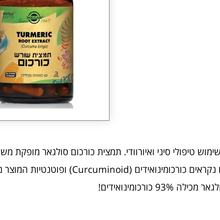
שימוש טיפולי סיני ואיורוודי. תמצית כורכום סולגאר מופקת מ
Curcuma longa . החומרים הפעילים בכורכום נקראים כורכומינואידים (noid
כורכומינואידים!