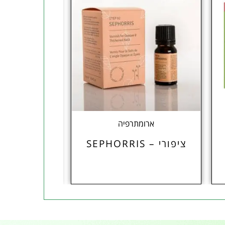
ארומתרפיה
ויטמינים
ציפורי – SEPHORRIS
קלציפרו – פו
לס