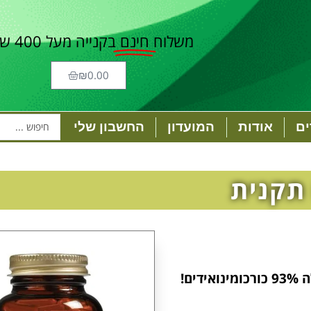
משלוח
חינם
בקנייה מעל 400 ש"ח
₪
0.00
ם
אודות
המועדון
החשבון שלי
תקנית
ם!