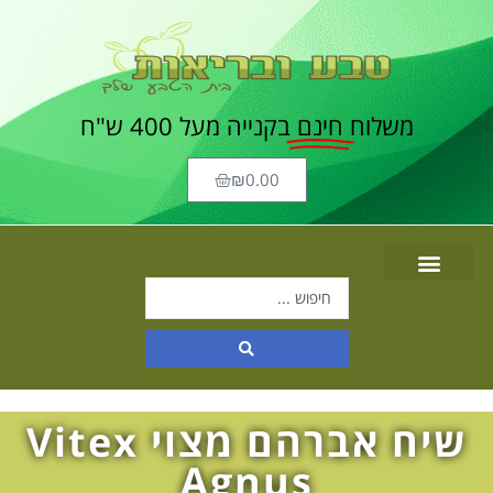
משלוח
חינם
בקנייה מעל 400 ש"ח
₪
0.00
שיח אברהם מצוי Vitex
Agnus