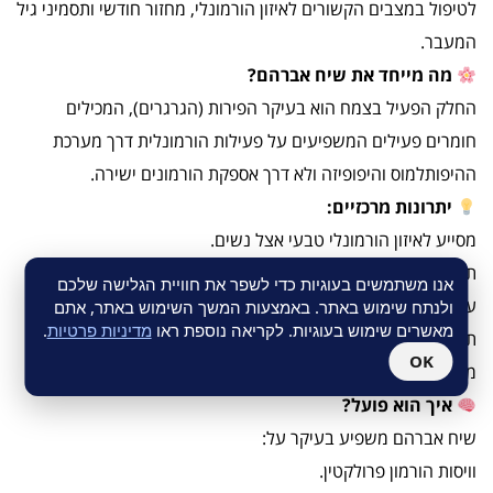
לטיפול במצבים הקשורים לאיזון הורמונלי, מחזור חודשי ותסמיני גיל
המעבר.
מה מייחד את שיח אברהם?
החלק הפעיל בצמח הוא בעיקר הפירות (הגרגרים), המכילים
חומרים פעילים המשפיעים על פעילות הורמונלית דרך מערכת
ההיפותלמוס והיפופיזה ולא דרך אספקת הורמונים ישירה.
יתרונות מרכזיים:
מסייע לאיזון הורמונלי טבעי אצל נשים.
תומך בהפחתת תסמיני PMS (תסמונת קדם וסתית).
אנו משתמשים בעוגיות כדי לשפר את חוויית הגלישה שלכם
עשוי לסייע בהפחתת רגישות וכאבים לפני מחזור.
ולנתח שימוש באתר. באמצעות המשך השימוש באתר, אתם
מאשרים שימוש בעוגיות. לקריאה נוספת ראו
מדיניות פרטיות
.
תומך בסדירות המחזור החודשי.
OK
משמש גם כתמיכה במצבי חוסר איזון הורמונלי בגיל המעבר.
איך הוא פועל?
שיח אברהם משפיע בעיקר על:
וויסות הורמון פרולקטין.