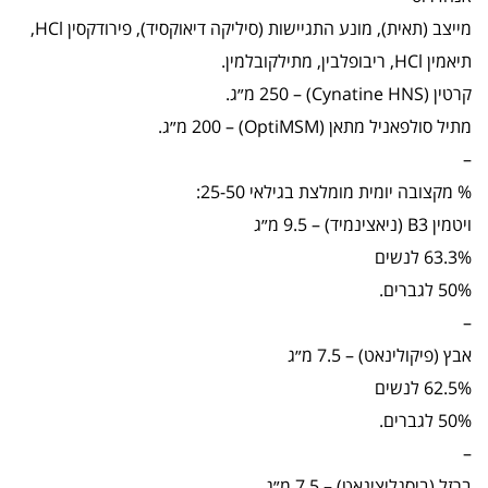
מייצב (תאית), מונע התגיישות (סיליקה דיאוקסיד), פירודקסין HCl,
תיאמין HCl, ריבופלבין, מתילקובלמין.
קרטין (Cynatine HNS) – 250 מ״ג.
מתיל סולפאניל מתאן (OptiMSM) – 200 מ״ג.
–
% מקצובה יומית מומלצת בגילאי 25-50:
ויטמין B3 (ניאצינמיד) – 9.5 מ״ג
63.3% לנשים
50% לגברים.
–
אבץ (פיקולינאט) – 7.5 מ״ג
62.5% לנשים
50% לגברים.
–
ברזל (ביסגליצינאט) – 7.5 מ״ג