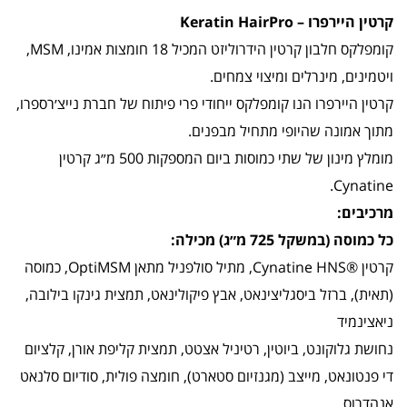
קרטין היירפרו – Keratin HairPro
קומפלקס חלבון קרטין הידרוליזט המכיל 18 חומצות אמינו, MSM,
ויטמינים, מינרלים ומיצוי צמחים.
קרטין היירפרו הנו קומפלקס ייחודי פרי פיתוח של חברת נייצ׳רספרו,
מתוך אמונה שהיופי מתחיל מבפנים.
מומלץ מינון של שתי כמוסות ביום המספקות 500 מ״ג קרטין
Cynatine.
מרכיבים:
כל כמוסה (במשקל 725 מ״ג) מכילה:
קרטין ®Cynatine HNS, מתיל סולפניל מתאן OptiMSM, כמוסה
(תאית), ברזל ביסגליצינאט, אבץ פיקולינאט, תמצית גינקו בילובה,
ניאצינמיד
נחושת גלוקונט, ביוטין, רטיניל אצטט, תמצית קליפת אורן, קלציום
די פנטונאט, מייצב (מגנזיום סטארט), חומצה פולית, סודיום סלנאט
אנהדרוס