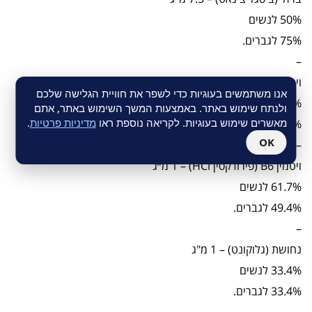
50% לנשים
75% לגברים.
–
ויטמין B5 (קלציום די פנטונט) – 3.5 מ״ג
אנו משתמשים בעוגיות כדי לשפר את חוויית הגלישה שלכם
50% לנשים
ולנתח שימוש באתר. באמצעות המשך השימוש באתר, אתם
מאשרים שימוש בעוגיות. לקריאה נוספת ראו
מדיניות פרטיות
.
50% לגברים.
OK
–
ויטמין B6 (פירודקסין HCl) – 1 מ״ג
61.7% לנשים
49.4% לגברים.
–
נחושת (גלוקונט) – 1 מ"ג
33.4% לנשים
33.4% לגברים.
–