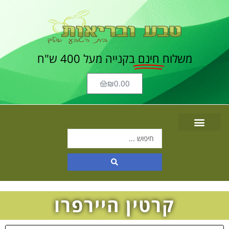
משלוח
חינם
בקנייה מעל 400 ש"ח
₪
0.00
קרטין היירפרו