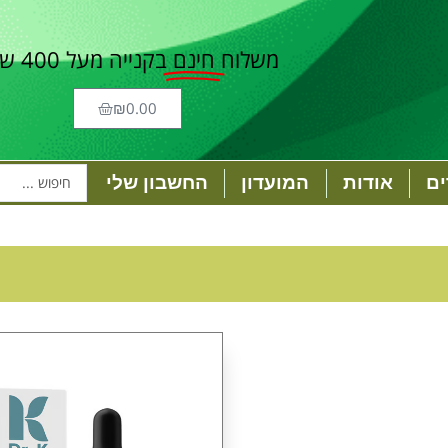
משלוח
חינם
בקנייה מעל 400 ש"ח
₪
0.00
ם
אודות
המועדון
החשבון שלי