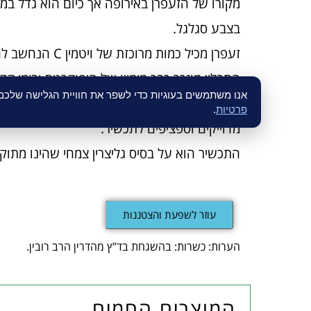
בצבע סגלגל.
זעפרן מכיל כמות מרוכזת של ויטמין C הנחשב להגנה הראשונה של הגוף כנגד מחלות.
התבלין מוזכר כבר מימייו של היפוקרטס ובימי קד
אנו משתמשים בעוגיות כדי לשפר את חוויית הגלישה שלכ
קרוצ'יק מכילה תמצית של זעפרן במינון עדין ומד
פרטיות
.
מדוייקים וספציפים לתכשיר.
התכשיר הוא על בסיס גליצרין צמחי שהינו מתוק
עוזר לשפעת והצטננות
הערות: כשרות: בהשגחת בד”ץ מהדרין הרב רובין.
המוצרים החמים...