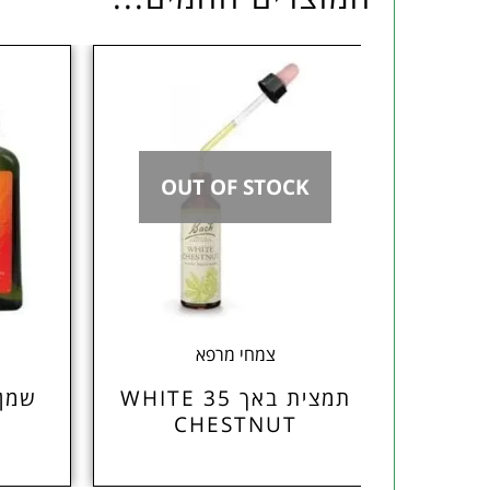
OUT OF STOCK
O
ם
צמחי מרפא
תמצית באך 35 WHITE
שמן 
CHESTNUT