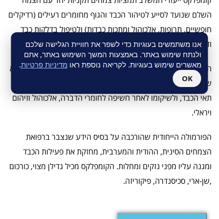
קומפלקס ייעודי המשלב תמציות צמחים תקניות יחד עם הצמח
השלם שנועד לסייע לטיהור הכבד והגוף מחומרים רעילים (רדיקלים
חופשיים, תרופות, אלכוהול ומתכות כבדות) ולטיפול בדלקות כבד
ודרכי המרה, שחמת והצטברות שומנים בכבד.
אנו משתמשים בעוגיות כדי לשפר את חוויית הגלישה שלכם
ולנתח שימוש באתר. באמצעות המשך השימוש באתר, אתם
מאשרים שימוש בעוגיות. לקריאה נוספת ראו
מדיניות פרטיות
.
הקומפלקס מכיל צמחי מרפא המסייעים לשמירה על תפקודו הבריא
OK
של הכבד ופילנטוס ופוספאטידיל-כולין, המסייע בשיקום ממברנות
תאי הכבד, ולשיקומו לאחר חשיפה לחומרי הדברה, אלכוהול וזיהום
ויראלי.
הפורמולה הייחודית שהורכבה על בסיס הידע שנצבר ברפואת
הצמחים הסינית, ההודית והמערבית, מחזקת את פעילות הכבד
ומגנה עליו מפני נזקים ומחלות. הקומפלקס מכיל גדילן מצוי, כורכום
,שן-ארי, סכיסנדרה, פיקוריזה.