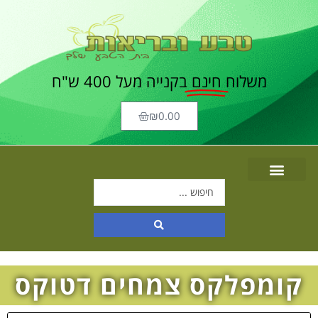
משלוח
חינם
בקנייה מעל 400 ש"ח
₪
0.00
קומפלקס צמחים דטוקס