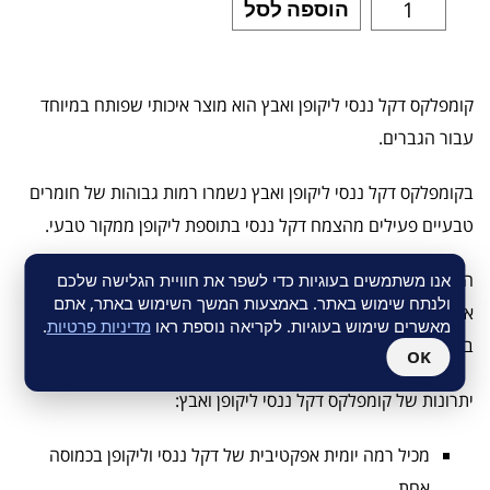
הוספה לסל
קומפלקס דקל ננסי ליקופן ואבץ הוא מוצר איכותי שפותח במיוחד
עבור הגברים.
בקומפלקס דקל ננסי ליקופן ואבץ נשמרו רמות גבוהות של חומרים
טבעיים פעילים מהצמח דקל ננסי בתוספת ליקופן ממקור טבעי.
הריכוז הגבוהה של החומרים הפעילים בכל כמוסה מאפשר מינון
אנו משתמשים בעוגיות כדי לשפר את חוויית הגלישה שלכם
ולנתח שימוש באתר. באמצעות המשך השימוש באתר, אתם
אופטימלי של כמוסה אחת ליום בלבד לטיפול בהגדלה שפירה של
מאשרים שימוש בעוגיות. לקריאה נוספת ראו
מדיניות פרטיות
.
בלוטת הערמונית והקטנת הסיכון ללקות בסרטן הערמונית.
OK
יתרונות של קומפלקס דקל ננסי ליקופן ואבץ:
מכיל רמה יומית אפקטיבית של דקל ננסי וליקופן בכמוסה
אחת