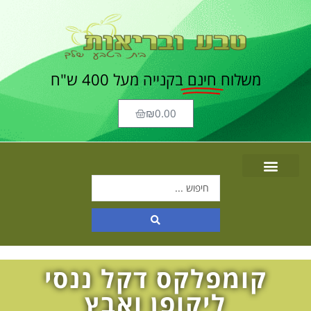
משלוח
חינם
בקנייה מעל 400 ש"ח
₪
0.00
קומפלקס דקל ננסי
ליקופן ואבץ