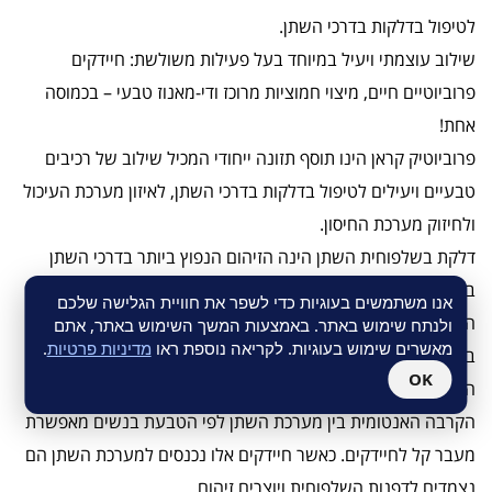
לטיפול בדלקות בדרכי השתן.
שילוב עוצמתי ויעיל במיוחד בעל פעילות משולשת: חיידקים
פרוביוטיים חיים, מיצוי חמוציות מרוכז ודי-מאנוז טבעי – בכמוסה
אחת!
פרוביוטיק קראן הינו תוסף תזונה ייחודי המכיל שילוב של רכיבים
טבעיים ויעילים לטיפול בדלקות בדרכי השתן, לאיזון מערכת העיכול
ולחיזוק מערכת החיסון.
דלקת בשלפוחית השתן הינה הזיהום הנפוץ ביותר בדרכי השתן
בקרב נשים. משפחת החיידקים המזוהה ביותר עם זיהום בדרכי
אנו משתמשים בעוגיות כדי לשפר את חוויית הגלישה שלכם
השתן היא E. Coli (Escherichia coli) הנמצאת באופן טבעי
ולנתח שימוש באתר. באמצעות המשך השימוש באתר, אתם
מאשרים שימוש בעוגיות. לקריאה נוספת ראו
מדיניות פרטיות
.
במעיים ומקומה שם בלבד, כאשר היא מתרבה מחוץ למערכת
OK
העיכול היא גורמת לזיהום.
הקרבה האנטומית בין מערכת השתן לפי הטבעת בנשים מאפשרת
מעבר קל לחיידקים. כאשר חיידקים אלו נכנסים למערכת השתן הם
נצמדים לדפנות השלפוחית ויוצרים זיהום.