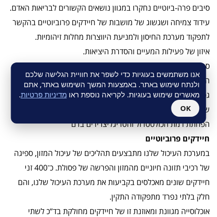
סיבים פרה-ביוטיים נחקרו במגוון נושאים הקשורים לבריאות האדם.
עידוד צמיחה ושגשוג של מושבות של חיידקים פרוביוטיים בהקשר
לתפקוד מערכת החיסון ולמניעת היווצרות מחלות זיהומיות.
איזון של פעילות המעיים והסדרת היציאות.
ספיגת מינרלים במעי הדק, כדוגמת סידן, מגנזיום, ברזל ואבץ.
אנו משתמשים בעוגיות כדי לשפר את חוויית הגלישה שלכם
הפקת חומצות שומן קצרות שרשרת, המסייעות לשמירת תאי מעי
ולנתח שימוש באתר. באמצעות המשך השימוש באתר, אתם
מאשרים שימוש בעוגיות. לקריאה נוספת ראו
מדיניות פרטיות
.
גס בריאים.
OK
שיפור סימפטומים של קוליטיס כיבית ומחלת קרוהן.
הפחתת רמת הכולסטרול והטריגליצרידים בדם
חיידקים פרוביוטיים
במערכת העיכול שלנו מתבצעים תהליכים של עיכול המזון, ספיגה
של רכיבי תזונה חיוניים מהמזון והפרשה של פסולת. כ־400 זני
חיידקים שונים מאכלסים בקביעות את מערכת העיכול שלנו, והם
חלק בלתי נפרד מתפקודה התקין.
אוכלוסייה מגוונת ומאוזנת זו של חיידקים מחולקת בד”כ לשתי