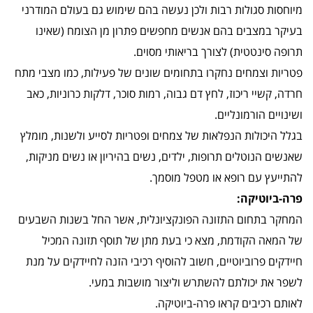
מיוחסות סגולות רבות ולכן נעשה בהם שימוש גם בעולם המודרני
בעיקר במצבים בהם אנשים מחפשים פתרון מן הצומח (שאינו
תרופה סינטטית) לצורך בריאותי מסוים.
פטריות וצמחים נחקרו בתחומים שונים של פעילות, כמו מצבי מתח
חרדה, קשיי ריכוז, לחץ דם גבוה, רמות סוכר, דלקות כרוניות, כאב
ושינויים הורמונליים.
בגלל היכולות הנפלאות של צמחים ופטריות לסייע ולשנות, מומלץ
שאנשים הנוטלים תרופות, ילדים, נשים בהיריון או נשים מניקות,
להתייעץ עם רופא או מטפל מוסמך.
פרה-ביוטיקה:
המחקר בתחום התזונה הפונקציונלית, אשר החל בשנות השבעים
של המאה הקודמת, מצא כי בעת מתן של תוסף תזונה המכיל
חיידקים פרוביוטיים, חשוב להוסיף רכיבי הזנה לחיידקים על מנת
לשפר את יכולתם להשתרש וליצור מושבות במעי.
לאותם רכיבים קראו פרה-ביוטיקה.