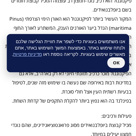
פיקנוגנול הוא רכיב נוגד-חמצון רב עוצמה המכיל קבוצת חומרים
בשם ביופלבנואידים.
המקור העשיר ביותר לפיקנוגנול הוא האורן הימי הצרפתי (Pinus
maritima) הגדל ביער האורנים הענק, המשתרע לאורך החוף
האטלנטי של דרום צרפת.
אנו משתמשים בעוגיות כדי לשפר את חוויית הגלישה שלכם
הידע על התועלת הרפואית שבמיצוי קליפת עץ האורן קיים זה מאות
ולנתח שימוש באתר. באמצעות המשך השימוש באתר, אתם
מאשרים שימוש בעוגיות. לקריאה נוספת ראו
מדיניות פרטיות
.
בשנים ובשנת 1987 נרשם הפיקנוגנול במשרד הפטנטים של
OK
ארה"ב כגורם רפואי ה"זולל" רדיקלים חופשיים.
הפיקנוגנול מוכר כרכיב תזונתי חיוני לא רק בארה"ב, אלא גם
במדינות רבות באירופה שם נעשה בו שימוש מזה שנים, לטיפול
בבעיות רשתית העין אצל חולי סוכרת.
בפינלנד בה הוא נפוץ ביותר להקלת התקפים של קדחת השחת.
פעילות ורכיבים:
מכיל קבוצת ביופלבנואידים מסוג פרואנטוציאנידינים, שהם נוגדי
חמצון יעילים במיוחד.