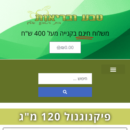
משלוח
חינם
בקנייה מעל 400 ש"ח
₪
0.00
פיקנוגנול 120 מ"ג