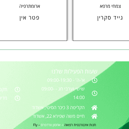
צמחי מרפא
ארומתרפיה
גייד סקרין
פטר אין
שעות הפעילות שלנו
א'-ה' - 09:00-19:30
שישי וערבי חג - 09:00-
תקנו
14:00
מדינ
הקליטה 3 כיכר הסיטי, אשדוד
חיים משה שפירא 22, אשדוד
חנות אינטרנטית
רפואה
ו- אחסון וורדפרס
–
Fly