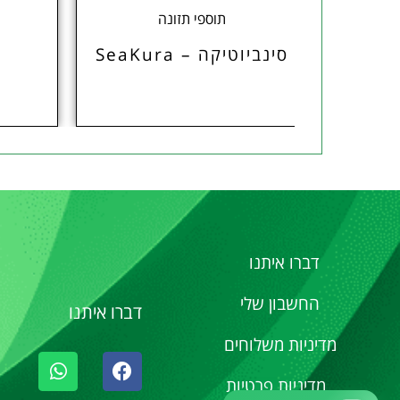
ת
תוספי תזונה
יפיכה
סינביוטיקה – SeaKura
דברו איתנו
החשבון שלי
דברו איתנו
מדיניות משלוחים
מדיניות פרטיות