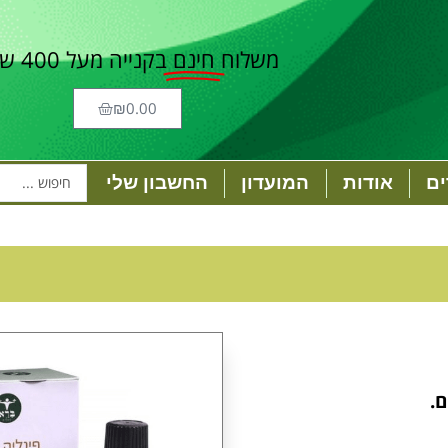
משלוח
חינם
בקנייה מעל 400 ש"ח
₪
0.00
ם
אודות
המועדון
החשבון שלי
.