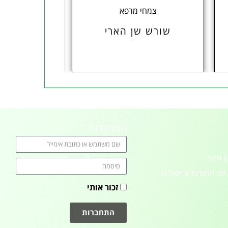
צמחי מרפא
יל
שורש שן הארי
נרות
התחברות
ן אתר
יות החזרות וביטולים
זכור אותי
התחברות