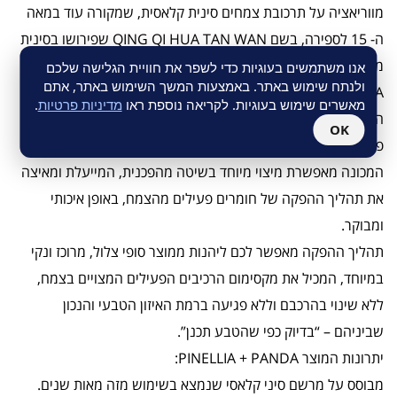
מווריאציה על תרכובת צמחים סינית קלאסית, שמקורה עוד במאה
ה- 15 לספירה, בשם QING QI HUA TAN WAN שפירושו בסינית
מדוברת: “טיהור צ’י והתמרת נוזלים צמיגיים”.
אנו משתמשים בעוגיות כדי לשפר את חוויית הגלישה שלכם
ולנתח שימוש באתר. באמצעות המשך השימוש באתר, אתם
PINELLIA + PANDA בטכנולוגיית מיצוי סטטי דינאמי:
מאשרים שימוש בעוגיות. לקריאה נוספת ראו
מדיניות פרטיות
.
הפורמולה מיוצרת במכונת מיצוי חדשנית ומוגנת פטנט אשר
OK
פותחה במיוחד עבור חברת ברא צמחים.
המכונה מאפשרת מיצוי מיוחד בשיטה מהפכנית, המייעלת ומאיצה
את תהליך ההפקה של חומרים פעילים מהצמח, באופן איכותי
ומבוקר.
תהליך ההפקה מאפשר לכם ליהנות ממוצר סופי צלול, מרוכז ונקי
במיוחד, המכיל את מקסימום הרכיבים הפעילים המצויים בצמח,
ללא שינוי בהרכבם וללא פגיעה ברמת האיזון הטבעי והנכון
שביניהם – “בדיוק כפי שהטבע תכנן”.
יתרונות המוצר PINELLIA + PANDA:
מבוסס על מרשם סיני קלאסי שנמצא בשימוש מזה מאות שנים.