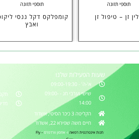
תוספי תזונה
תוספי תזונה
ין זן – טיפול זן
קומפלקס דקל ננסי ליקופ
ואבץ
שעות הפעילות שלנו
א'-ה' - 09:00-19:30
שישי וערבי חג - 09:00-
תקנו
14:00
מדינ
הקליטה 3 כיכר הסיטי, אשדוד
חיים משה שפירא 22, אשדוד
חנות אינטרנטית
רפואה
ו- אחסון וורדפרס
–
Fly