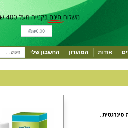
משלוח
חינם
בקנייה מעל 400 ש"ח
₪
0.00
ם
אודות
המועדון
החשבון שלי
סינרגטית .