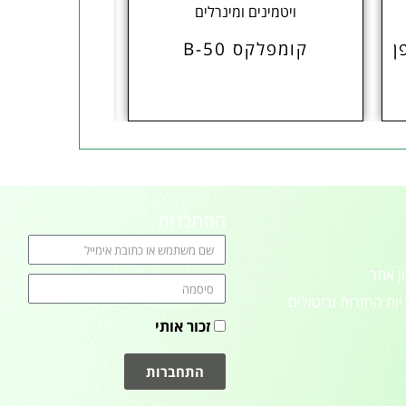
ויטמינים ומינרלים
צמחי
ן
קומפלקס B-50
מנהל ס
התחברות
ן אתר
יות החזרות וביטולים
זכור אותי
התחברות