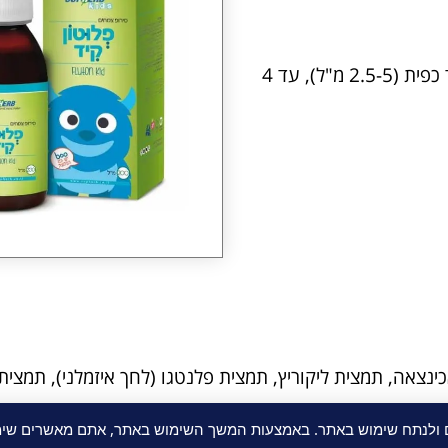
פלוטון קיד (לילדים בגילאי 2-6): מחצית הכפית עד כפית (2.5-5 מ"ל), עד 4
ינצאה, תמצית ליקוריץ, תמצית פלנטגו (לחך איזמלני), תמצית
ם ולנתח שימוש באתר. באמצעות המשך השימוש באתר, אתם מאשרים שימו