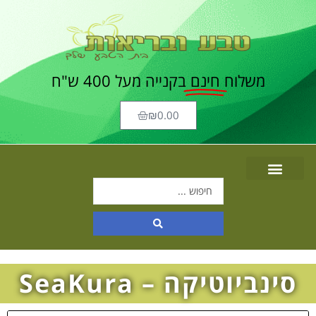
משלוח
חינם
בקנייה מעל 400 ש"ח
₪
0.00
סינביוטיקה – SeaKura