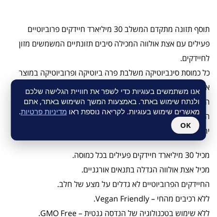
תוסף תזונה מתקדם המשלב 30 מיליארד חיידקים פרוביוטיים
פעילים עם אצת אולווה המכילה סיבים תזונתיים המשמשים מזון
לחיידקים.
כל כמוסת סינביוטיקה משלבת פרה ביוטיקה ופרוביוטיקה במוצר
אחד – פרוביוטיקה הם החיידקים הידידותיים עם פרה ביוטיקה –
אנו משתמשים בעוגיות כדי לשפר את חוויית הגלישה שלכם
המזון של החיידקים.
ולנתח שימוש באתר. באמצעות המשך השימוש באתר, אתם
מאשרים שימוש בעוגיות. לקריאה נוספת ראו
מדיניות פרטיות
.
המוצר פותח בעקבות מחקרים שהראו כי שילוב של פרה ביוטיקה
OK
יחד עם פרוביוטיקה בפורמולה אחת, נמצא יעיל יותר.
מכיל 30 מיליארד חיידקים פעילים בכל כמוסה.
מכיל אצת אולווה הגדלה בתנאים אורגניים.
החיידקים הפרוביוטיים לא גדלים על מצע של חלב.
ללא רכיבים מהחי – Vegan Friendly.
ללא שימוש בטכנולוגיה של הנדסה גנטית – GMO Free.