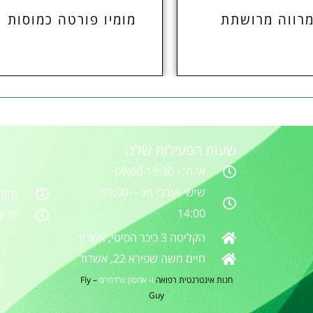
רווה מרושתת
מומיו פורטה כמוסות
שעות הפעילות שלנו
א'-ה' - 09:00-19:30
שישי וערבי חג - 09:00-
תקנו
14:00
מדינ
הקליטה 3 כיכר הסיטי, אשדוד
חיים משה שפירא 22, אשדוד
חנות אינטרנטית
רפואה
ו- אחסון וורדפרס
–
Fly
Guy