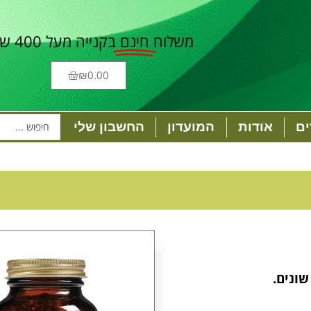
משלוח
חינם
בקנייה מעל 400 ש"ח
₪
0.00
ם
אודות
המועדון
החשבון שלי
שונים.