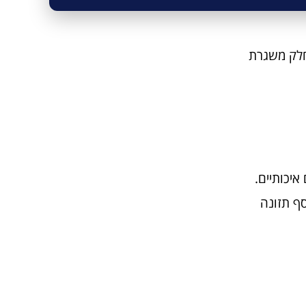
ונה בחומצת השומן GLA ממקור טבעי כחלק משגרת
יכותיים.
פש תוסף תזונה