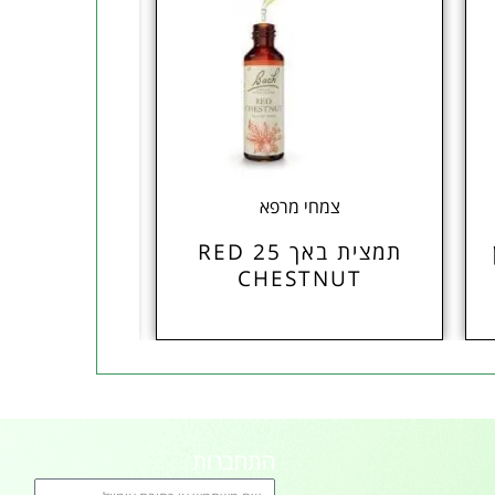
צמחי מרפא
תוספי
תמצית באך 25 RED
אומגה 9 חודשים
CHESTNUT
התחברות