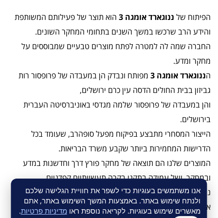
הפיתוח של
ננוגארד אומגה 3
הוא תוצר של פעילותם המשותפת
והידע הרב שרכשו במשך השנים בתחומי המחקר השונים.
החברה שמה לה למטרה לפתח מוצרים טבעיים שמבוססים על
מחקר ומדע.
ה
ננוגארד אומגה 3
מפותח ונבדק הן במעבדה של פרופסור רות
גביזון בבית החולים הדסה עין כרם ירושלים,
והן במעבדה של פרופסור שלמה מגדסי באוניברסיטה העברית
בירושלים.
הייצור המסחרי מתבצע בפיקוח מפעל סופהרב, שעומד בכל
הדרישות המחמירות ביותר שקבע משרד הבריאות.
המוצרים שלנו הם תוצאה של מחקר פורץ דרך וחדשנות במדע
ובמחקר, ושל עמידה בתקני בקרה תעשייתיים קפדניים.
אנו משתמשים בעוגיות כדי לשפר את חוויית הגלישה שלכם
ננוגארד אומגה 3 הוא תוסף תזונה בננו–טכנולוגיה לספיגה
ולנתח שימוש באתר. באמצעות המשך השימוש באתר, אתם
אופטימלית.
מאשרים שימוש בעוגיות. לקריאה נוספת ראו
מדיניות פרטיות
.