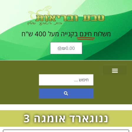
משלוח
חינם
בקנייה מעל 400 ש"ח
₪
0.00
ננוגארד אומגה 3