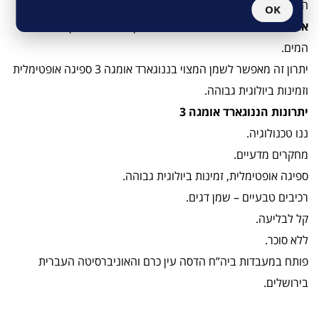
ה
ננוגארד אומגה 3
הוא פטנט המצליח להפוך את ה
ננוגארד
OK
אומגה 3
לננו-טיפות במים, לעומת שמן דגים רגיל הצף על פני
המים.
יתרון זה מאפשר לשמן המצוי בננוגארד אומגה 3 ספיגה אופטימלית
וזמינות ביולוגית גבוהה.
יתרונות הננוגארד אומגה 3
ננו טכנולוגיה.
מחקרים מדעיים.
ספיגה אופטימלית, זמינות ביולוגית גבוהה.
רכיבים טבעיים – שמן דגים.
קל לבליעה.
ללא סוכר.
פותח במעבדות ביה”ח הדסה עין כרם והאוניברסיטה העברית
בירושלים.