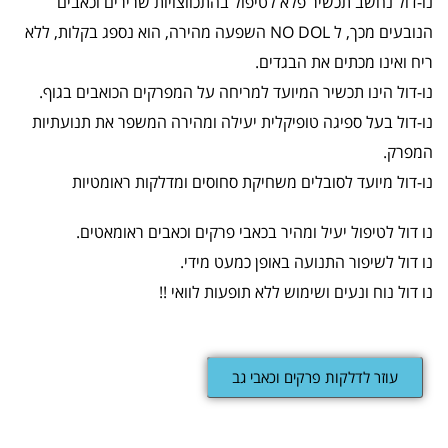
נו-דול נחשב תכשיר פלא לטיפול בהתכווצויות שרירים וכאבים
הנובעים מכך, ל NO DOL השפעה מהירה, הוא נספג בקלות, ללא
ריח ואינו מכתים את הבגדים.
נו-דול הינו תכשיר המיועד למריחה על המפרקים הכואבים בגוף.
נו-דול בעל ספיגה טופיקלית יעילה ומהירה המשפר את תנועתיות
המפרק.
נו-דול מיועד לסובלים משחיקת סחוסים ומדלקות ראומטיות
נו דול לטיפול יעיל ומהיר בכאבי פרקים וכאבים ראומאטים.
נו דול לשיפור התנועה באופן כמעט מידי.
נו דול נוח ונעים ושימוש ללא תופעות לוואי !!
עוזר לדלקות פרקים וכאבי גב