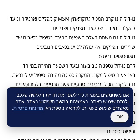
נו-דול הינו קרם המכיל גלוקוזאמין MSM קומפלקס וארניקה ונועד
להקלה במקרים של כאבי מפרקים ושרירים.
נו-דול הינה משחה בעלת השפעה מהירה בטיפול בכאבים של
שרירים ומפרקים ואף יכולה לסייע בכאבים הנובעים
מאוסטאוארתריטיס.
קרם נו-דול נספג היטב בעור ובעל השפעה מהירה במיוחד
באמצעות טיפול מקומי המקנה ספיגה מהירה וטיפול יעיל בכאב.
נו-דול קרם מכיל מרכיבים טבעיים אשר מרגיעים דלקת וכאבים.
משחה לשימוש במצבים של כאבים ודלקות מפרקים על בסיס
אנו משתמשים בעוגיות כדי לשפר את חוויית הגלישה שלכם
ולנתח שימוש באתר. באמצעות המשך השימוש באתר, אתם
גלוקוזאמין, ארניקה ו-MSM.
מאשרים שימוש בעוגיות. לקריאה נוספת ראו
מדיניות פרטיות
.
משפיע מהר בטיפול בכאבים.
OK
נו-דול נחשב למוצר מוביל באירופה וזוכה להמלצות אורטופדים
ופיזיוטרפסטים.