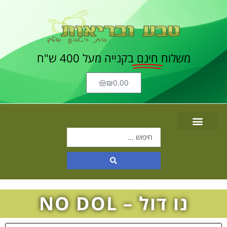
משלוח
חינם
בקנייה מעל 400 ש"ח
₪
0.00
נו דול – NO DOL