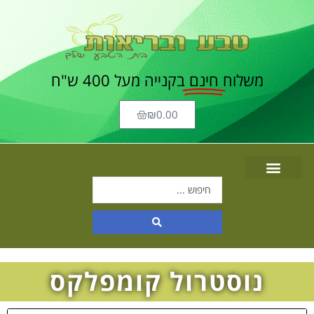
משלוח
חינם
בקנייה מעל 400 ש"ח
₪
0.00
נוסטרול קומפלקס