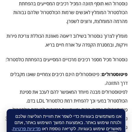
נוסטרול הוא תוסף תזונה המכיל רכיבים המסייעים בהפחתת
הכולסטרול המומלץ לאנשים שרמות הכולסטרול שלהם גבוהות
מהרמה המומלצת, ורוצים לשפרן.
מומלץ לצרוך נוסטרול בשילוב דיאטה מאוזנת הכוללת צריכת פירות
וירקות, ובמסגרת הקפדה על אורח חיים בריא.
נוסטרול מכיל מספר רכיבים מרכזיים המסייעים בהפחתת כולסטרול:
פיטוסטרולים
: פיטוסטרולים הינם רכיבים צמחיים שאנו מקבלים
דרך התזונה.
לפיטוסטרולים מבנה מיוחד המאפשר להם לעכב את ספיגת
הכולסטרול במעי וכך להפחית רמת כולסטרול LDL בדם.
פיטוסטרולים נחקרו רבות ומשמשים כרכיבים להורדת כולסטרול.
אנו משתמשים בעוגיות כדי לשפר את חוויית הגלישה שלכם
נוסטרול מספק 1.2 גרם פיטוסטרולים ביום (מנה יומית מומלצת 3-1
ולנתח שימוש באתר. באמצעות המשך השימוש באתר, אתם
גרם).
מאשרים שימוש בעוגיות. לקריאה נוספת ראו
מדיניות פרטיות
.