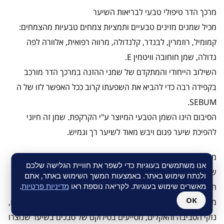
מרכך הדר טיפולי טבעי לבריאות השיער
מכיל שמנים מזינים טבעיים ותמציות צמחים טבעיות מהצמחים:
קמומיל, רוזמרין, לבנדר, קלנדולה, מרווה רפואית, אלוורה לפה
גדולה, שמן חוחובה וויטמין E.
השילוב הייחודי והמתקדם של שמני ההזנה במרכך הדר מורכב
בקפידה רבה כדי להביא את השפעתו קרוב ככל האפשר לזו של ה
SEBUM.
הסיבום הינו השמן הטבעי המיוצר ע"י הקרקפת. שמן זה חיוני
להפיכת שיער פגום ויבש מאוד לשיער רך וגמיש.
מרכך הדר טיפולי טבעי לבריאות השיער
אנו משתמשים בעוגיות כדי לשפר את חוויית הגלישה שלכם
שמני ההזנה במרכך בתוספת תמציות הצמחים, האלוורה וויטמין E,
ולנתח שימוש באתר. באמצעות המשך השימוש באתר, אתם
מאשרים שימוש בעוגיות. לקריאה נוספת ראו
מדיניות פרטיות
.
חודרים לגדילי השיער שניזוקו ומסייעים בהתאוששותם ובחיזוקם,
OK
מעניקים לשיער ציפוי מגן מפני השפעות מזיקות של השמש, המים,
נזקי הסביבה והאקלים, מסייעים בסילוקם של סבכים בשיער שנוצרו