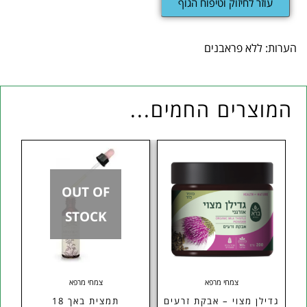
עוזר לחיזוק וטיפוח הגוף
הערות: ללא פראבנים
המוצרים החמים...
OUT OF
STOCK
צמחי מרפא
צמחי מרפא
גדילן מצוי – אבקת זרעים
תמצית באך 18
 Kal