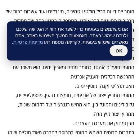
חומר ייחודי זה מכיל מולטי ויטמינים, מינרלים ועוד עשרות רבות של
מרכיבים החיוניים לבריאותנו, המטפלים במגוון רחב של מחלות
אנו משתמשים בעוגיות כדי לשפר את חוויית הגלישה שלכם
בדגש על איחוי שברים
ולנתח שימוש באתר. באמצעות המשך השימוש באתר, אתם
חיזוק ובניית העצם ומניעה של אוסטיאופורוזיס (בריחת סידן).
מאשרים שימוש בעוגיות. לקריאה נוספת ראו
מדיניות פרטיות
.
סגולות המומיו:
OK
מעניק אנרגיה, מחזק את מערכת העצבים.
המומיו פועל כ-tonic, כחומר מחזק ומאריך ימים. הוא משפר את
ההרגשה הכללית ומעניק אנרגיה.
מאט תהליכי זקנה ומוסיף ימים.
המומיו ממריץ ייצור של אנזימים, חומצות גרעין, פוספוליפידים,
גלובולינים והמוגלובין. הוא מחיש רגנרציה של רקמות שונות,
ממריץ ייצור מיץ מרה,
מזין ומחזק את מערכת העצבים.
בתרבות הרוסית משמש המומיו כתרופה להרבה מאוד חוליים ושמו