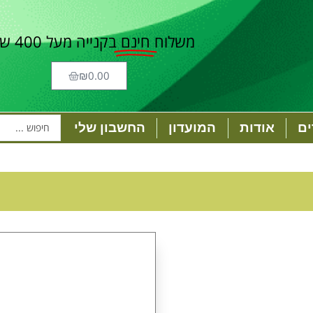
משלוח
חינם
בקנייה מעל 400 ש"ח
₪
0.00
ם
אודות
המועדון
החשבון שלי