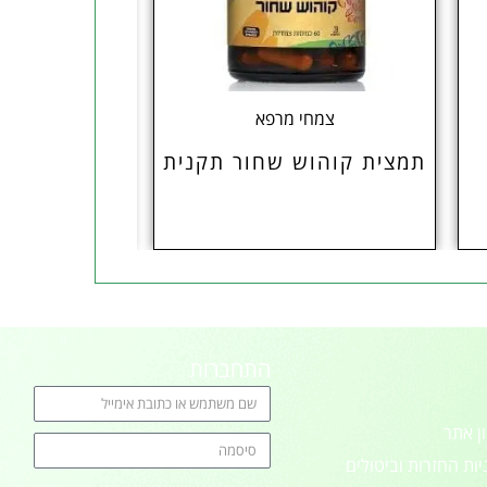
צמחי מרפא
קוסמטי
תמצית קוהוש שחור תקנית
משחת ס
התחברות
ן אתר
יות החזרות וביטולים