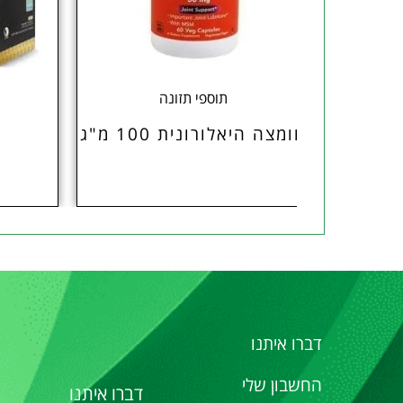
ם
תוספי תזונה
הור
חומצה היאלורונית 100 מ"ג
S
דברו איתנו
החשבון שלי
דברו איתנו